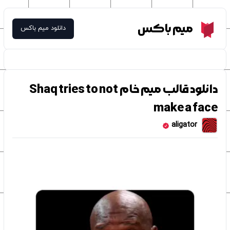
Meme Box
میم باکس
دانلود میم باکس
دانلود قالب میم خام Shaq tries to not
make a face
aligator