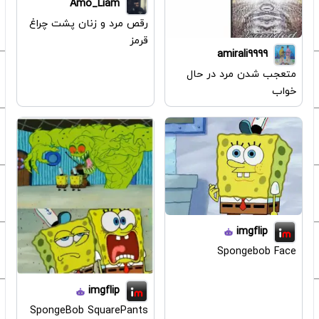
Amo_Liam
رقص مرد و زنان پشت چراغ
قرمز
amirali9999
متعجب شدن مرد در حال
خواب
imgflip
Spongebob Face
imgflip
SpongeBob SquarePants