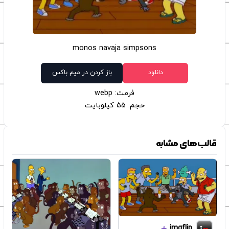
monos navaja simpsons
دانلود
باز کردن در میم باکس
فرمت: webp
حجم: 55 کیلوبایت
قالب‌های مشابه
imgflip