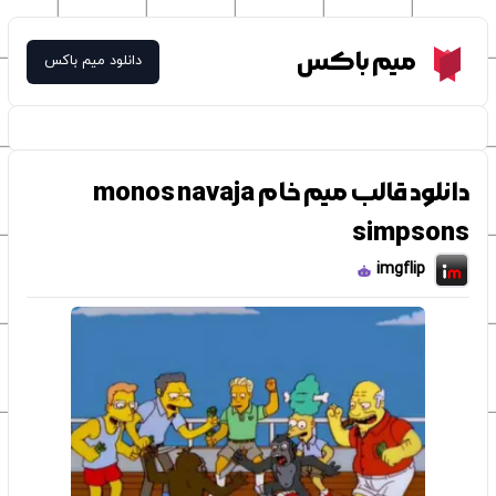
Meme Box
میم باکس
دانلود میم باکس
دانلود قالب میم خام monos navaja
simpsons
imgflip