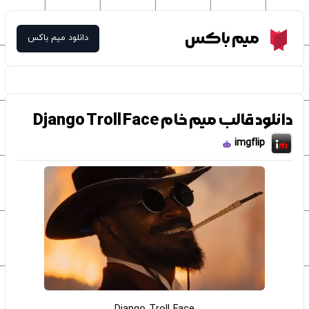
Meme Box
میم باکس
دانلود میم باکس
دانلود قالب میم خام Django Troll Face
imgflip