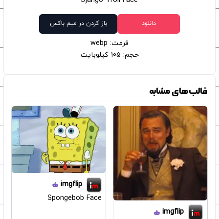
Django Troll Face
دانلود
باز کردن در میم باکس
فرمت: webp
حجم: 105 کیلوبایت
قالب‌های مشابه
imgflip
Spongebob Face
imgflip