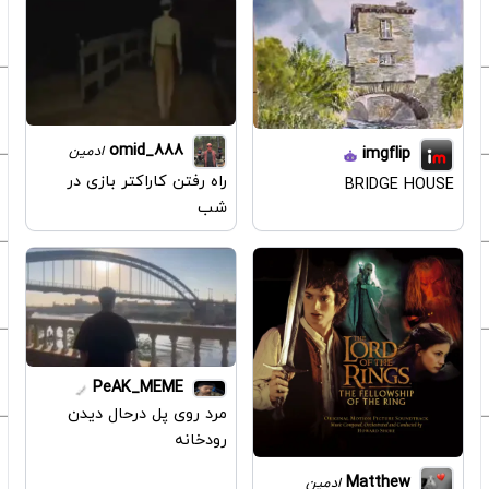
omid_888
ادمین
imgflip
راه رفتن کاراکتر بازی در
BRIDGE HOUSE
شب
PeAK_MEME
مرد روی پل درحال دیدن
رودخانه
Matthew
ادمین