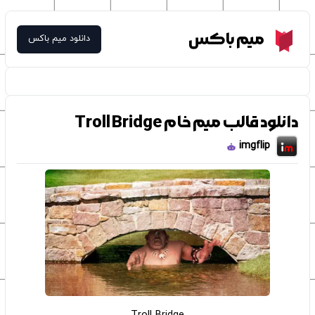
Meme Box
میم باکس
دانلود میم باکس
دانلود قالب میم خام Troll Bridge
imgflip