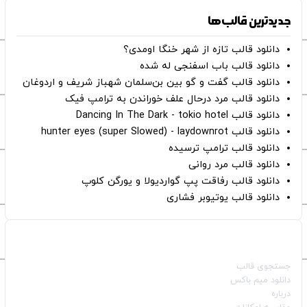
جدیدترین قالب‌ها
دانلود قالب تازه از شهر خنگا اومدی؟
دانلود قالب باب اسفنجی له شده
دانلود قالب گفت و گو بین بن‌سلمان شهباز شریف و اردوغان
دانلود قالب مرد درحال علف خوراندن به ترامپ فیک
دانلود قالب Dancing In The Dark - tokio hotel
دانلود قالب hunter eyes (super Slowed) - laydownrot
دانلود قالب ترامپ ترسیده
دانلود قالب مرد روانی
دانلود قالب رفاقت پپ گواردیولا و یورگن کلوپ
دانلود قالب یوتیوبر فشاری
صفحات اصلی
جستجوی قالب
دانلود میم باکس
درباره