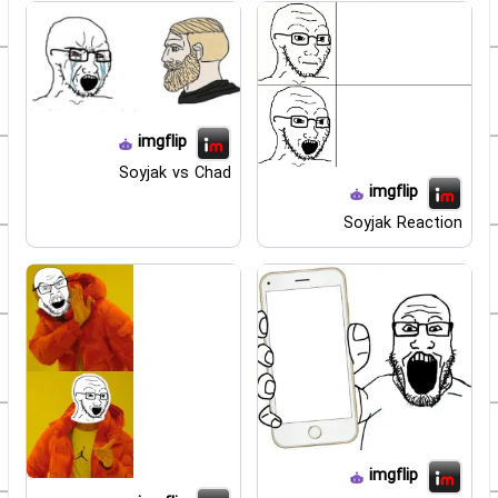
imgflip
Soyjak vs Chad
imgflip
Soyjak Reaction
imgflip