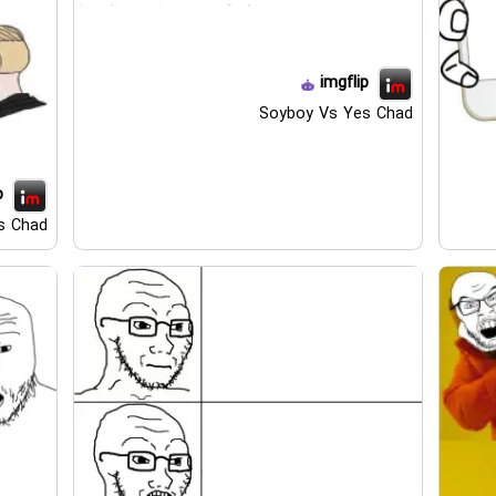
imgflip
Soyboy Vs Yes Chad
p
s Chad