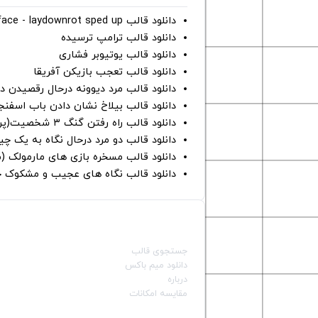
دانلود قالب perfect face - laydownrot sped up
دانلود قالب ترامپ ترسیده
دانلود قالب یوتیوبر فشاری
دانلود قالب تعجب بازیکن آفریقا
دانلود قالب مرد دیوونه درحال رقصیدن در
دانلود قالب بیلاخ نشان دادن باب اسفن
دانلود قالب راه رفتن گنگ ۳ شخصیت(پرده سبز)
دانلود قالب دو مرد درحال نگاه به یک چی
دانلود قالب مسخره بازی های مارمولک (
دانلود قالب نگاه های عجیب و مشکوک چ
صفحات اصلی
جستجوی قالب
دانلود میم باکس
درباره
مقایسه امکانات
دسته بندی قالب‌ها