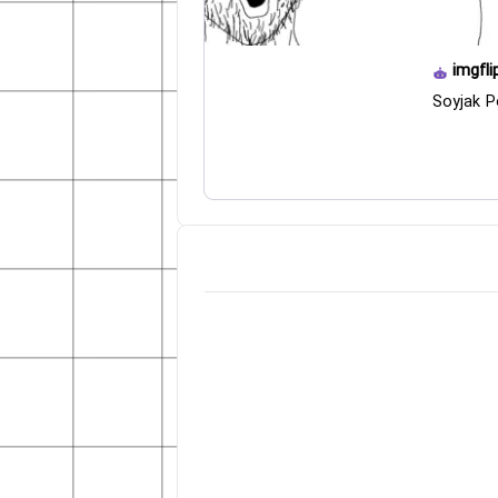
imgfli
Soyjak P