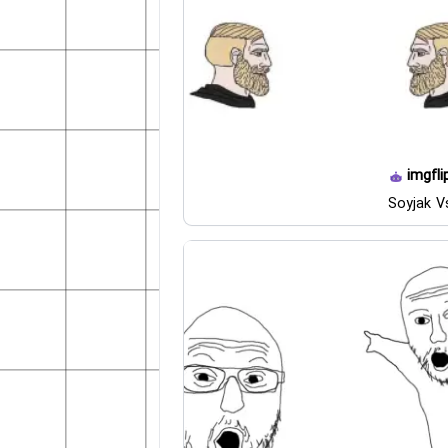
imgfli
Soyjak V