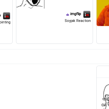
imgflip
p
Soyjak Reaction
ointing