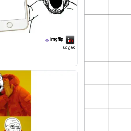
imgflip
soyjak