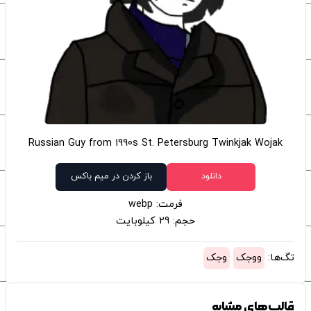
Russian Guy from 1990s St. Petersburg Twinkjak Wojak
دانلود
باز کردن در میم باکس
فرمت: webp
حجم: 29 کیلوبایت
تگ‌ها:
ووجک
وجک
قالب‌های مشابه