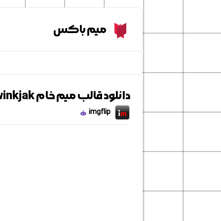
Meme Box
میم باکس
دانلود قالب میم خام Young Russian Conscripted Soldier Wojak Twinkjak
imgflip