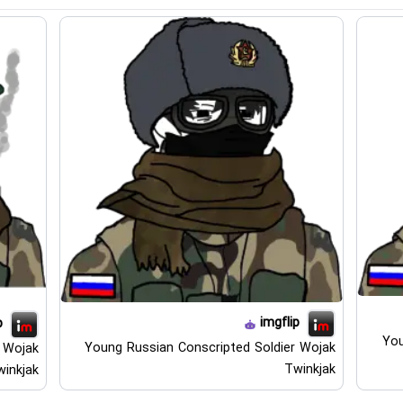
imgflip
p
You
Young Russian Conscripted Soldier Wojak
 Wojak
Twinkjak
inkjak