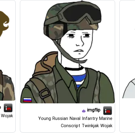
p
imgflip
k Wojak
Young Russian Naval Infantry Marine
Conscript Twinkjak Wojak