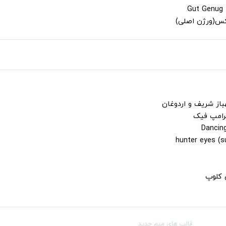
لکس(ورژن اصلی)
باز شریف و اردوغان
ترامپ فیک
ن کلوپ
قالب‌ های میم جدید