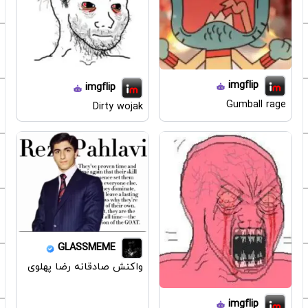
imgflip
imgflip
Gumball rage
Dirty wojak
GLASSMEME
واکنش صادقانه رضا پهلوی
imgflip