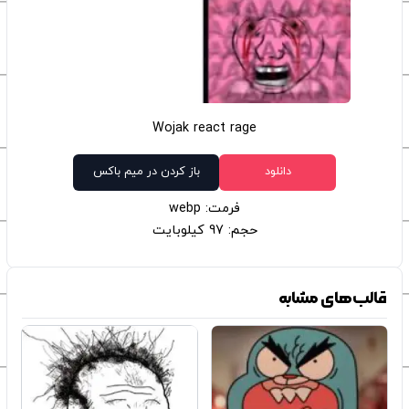
Wojak react rage
دانلود
باز کردن در میم باکس
فرمت: webp
حجم: 97 کیلوبایت
قالب‌های مشابه