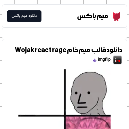
Meme Box
میم باکس
دانلود میم باکس
دانلود قالب میم خام Wojak react rage
imgflip