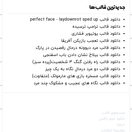
جدیدترین قالب‌ها
دانلود قالب perfect face - laydownrot sped up
دانلود قالب ترامپ ترسیده
دانلود قالب یوتیوبر فشاری
دانلود قالب تعجب بازیکن آفریقا
دانلود قالب مرد دیوونه درحال رقصیدن در پارک
دانلود قالب بیلاخ نشان دادن باب اسفنجی
دانلود قالب راه رفتن گنگ ۳ شخصیت(پرده سبز)
دانلود قالب دو مرد درحال نگاه به یک چیز
دانلود قالب مسخره بازی های مارمولک (متفاوت)
دانلود قالب نگاه های عجیب و مشکوک چند مرد
صفحات اصلی
جستجوی قالب
دانلود میم باکس
درباره
مقایسه امکانات