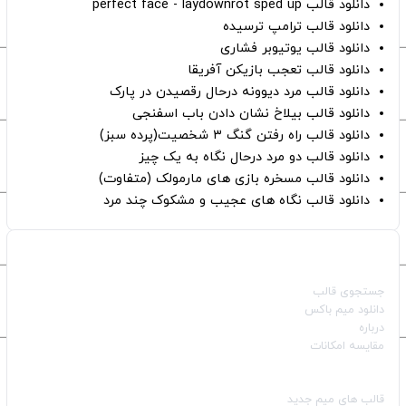
دانلود قالب perfect face - laydownrot sped up
دانلود قالب ترامپ ترسیده
دانلود قالب یوتیوبر فشاری
دانلود قالب تعجب بازیکن آفریقا
دانلود قالب مرد دیوونه درحال رقصیدن در پارک
دانلود قالب بیلاخ نشان دادن باب اسفنجی
دانلود قالب راه رفتن گنگ ۳ شخصیت(پرده سبز)
دانلود قالب دو مرد درحال نگاه به یک چیز
دانلود قالب مسخره بازی های مارمولک (متفاوت)
دانلود قالب نگاه های عجیب و مشکوک چند مرد
صفحات اصلی
جستجوی قالب
دانلود میم باکس
درباره
مقایسه امکانات
دسته بندی قالب‌ها
قالب‌ های میم جدید