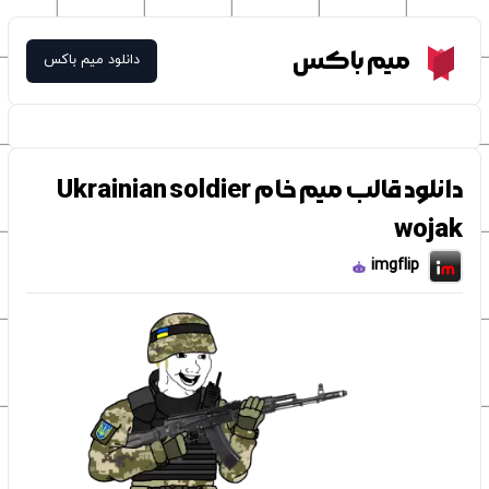
Meme Box
میم باکس
دانلود میم باکس
دانلود قالب میم خام Ukrainian soldier
wojak
imgflip