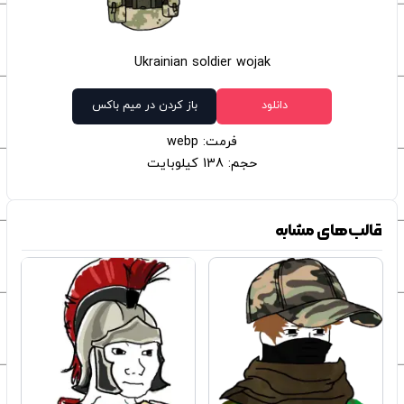
Ukrainian soldier wojak
دانلود
باز کردن در میم باکس
فرمت: webp
حجم: 138 کیلوبایت
قالب‌های مشابه