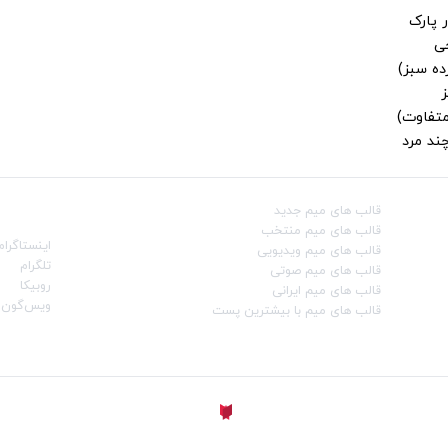
 پارک
جی
ز
متفاوت)
ند مرد
قالب‌ های میم جدید
شبکه‌ه
قالب‌ های میم منتخب
اینستاگرام
قالب‌ های میم ویدیویی
تلگرام
قالب‌ های میم صوتی
روبیکا
قالب‌ های میم ایرانی
ویس‌گون
قالب‌ های میم با بیشترین پست
ساخته شده با
توسط
Aligator