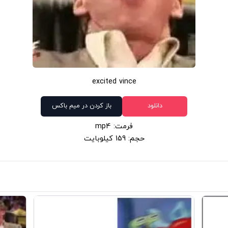
excited vince
دانلود
باز کردن در میم باکس
فرمت: mp4
حجم: 159 کیلوبایت