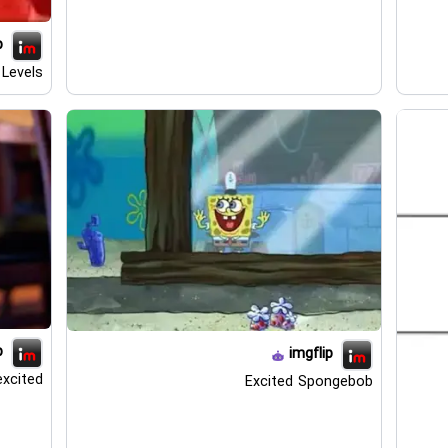
p
Levels
p
imgflip
excited
Excited Spongebob