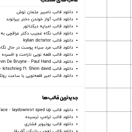
دانلود قالب نامبیر عثمان ‌توش
دانلود قالب آواز خوندن دختر بیرانوند
دانلود قالب امباپه دیکتاتور
دانلود قالب نگاه عجیب دکتر عراقچی به 
دانلود قالب kylian dictator
دانلود قالب مرد سیاه پوست در حال نگاه به دوربین - on
دانلود قالب قلعه نویی ناراحت و افسرده 
دانلود قالب Oh Kevin De Bruyne - Paul Hand
دانلود قالب Gut Genug - kitschrieg ft. Shirin david
دانلود قالب امیر قلعه‌نویی با ساعت رو
جدیدترین قالب‌ها
دانلود قالب perfect face - laydownrot sped up
دانلود قالب ترامپ ترسیده
دانلود قالب یوتیوبر فشاری
دانلود قالب تعجب بازیکن آفریقا