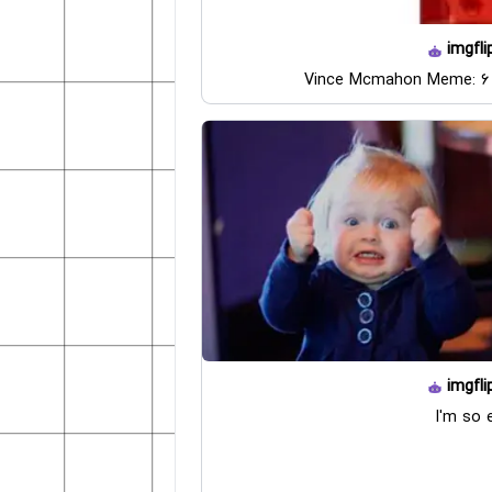
imgfli
Vince Mcmahon Meme: 6 
imgfli
I'm so 