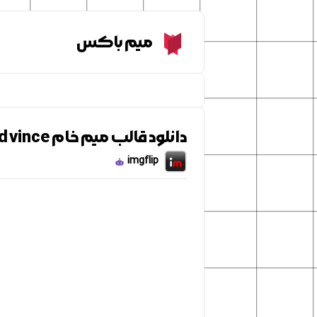
Meme Box
میم باکس
دانلود قالب میم خام excited vince
imgflip