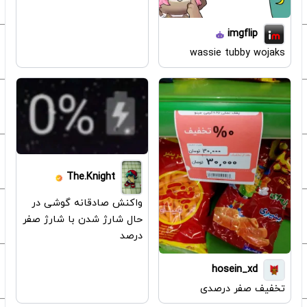
imgflip
wassie tubby wojaks
The.Knight
واکنش صادقانه گوشی در
حال شارژ شدن با شارژ صفر
درصد
hosein_xd
تخفیف صفر درصدی