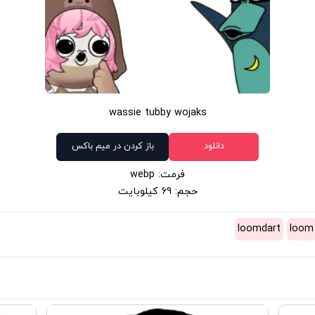
wassie tubby wojaks
دانلود
باز کردن در میم باکس
فرمت: webp
حجم: 69 کیلوبایت
loomdart
loom