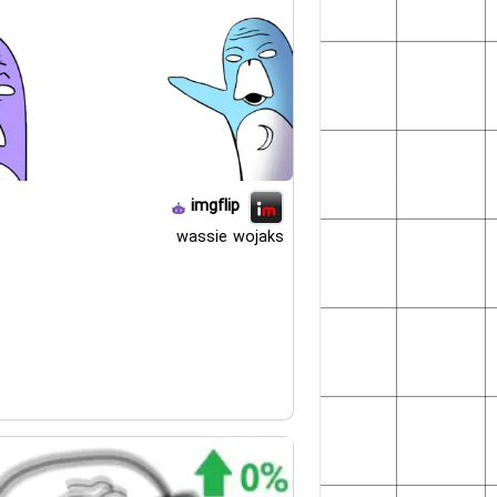
imgflip
wassie wojaks