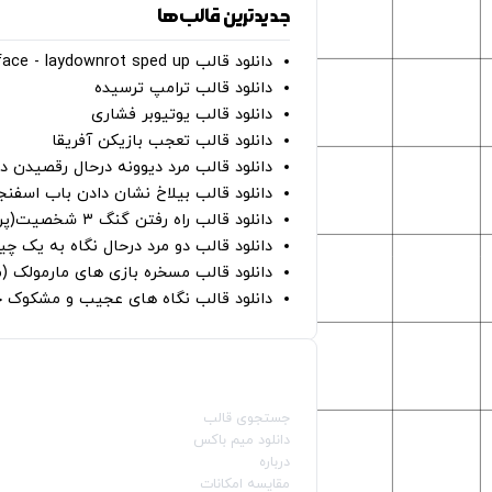
جدیدترین قالب‌ها
دانلود قالب perfect face - laydownrot sped up
دانلود قالب ترامپ ترسیده
دانلود قالب یوتیوبر فشاری
دانلود قالب تعجب بازیکن آفریقا
دانلود قالب مرد دیوونه درحال رقصیدن در
دانلود قالب بیلاخ نشان دادن باب اسفن
دانلود قالب راه رفتن گنگ ۳ شخصیت(پرده سبز)
دانلود قالب دو مرد درحال نگاه به یک چی
دانلود قالب مسخره بازی های مارمولک (
دانلود قالب نگاه های عجیب و مشکوک چ
صفحات اصلی
جستجوی قالب
دانلود میم باکس
درباره
مقایسه امکانات