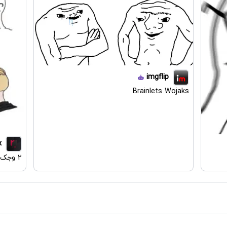
imgflip
Brainlets Wojaks
x
2 وجک گریان در مقابل 2 وجک چد