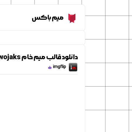
Meme Box
میم باکس
دانلود قالب میم خام wassie tubby wojaks
imgflip