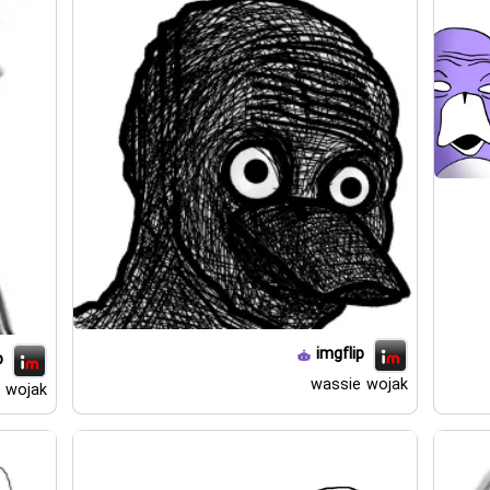
imgflip
p
wassie wojak
 wojak