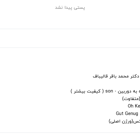
پستی پیدا نشد
دکتر محمد باقر قالیباف
s ( کیفیت بیشتر )
(متفاوت)
لکس(ورژن اصلی)