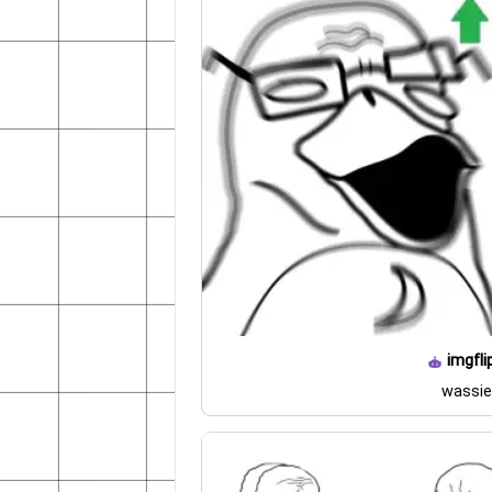
imgfli
wassie