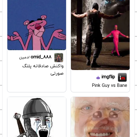
omid_888
ادمین
واکنش صادقانه پلنگ
صورتی
imgflip
Pink Guy vs Bane