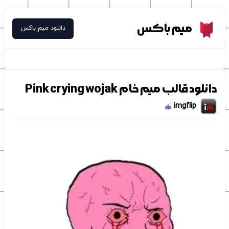
Meme Box
میم باکس
دانلود میم باکس
دانلود قالب میم خام Pink crying wojak
imgflip