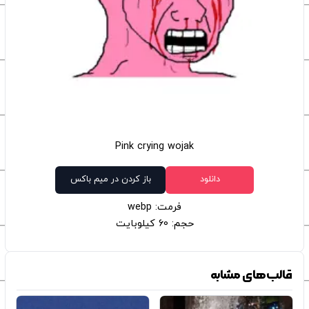
Pink crying wojak
دانلود
باز کردن در میم باکس
فرمت: webp
حجم: 60 کیلوبایت
قالب‌های مشابه