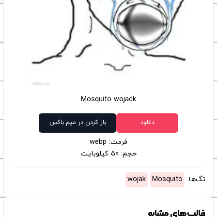
Mosquito wojack
دانلود
باز کردن در میم باکس
فرمت: webp
حجم: 50 کیلوبایت
تگ‌ها:
Mosquito
wojak
قالب‌های مشابه