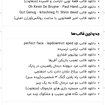
دانلود قالب قلعه نویی ناراحت و افسرده (متفاوت)
دانلود قالب Oh Kevin De Bruyne - Paul Hand
دانلود قالب Gut Genug - kitschrieg ft. Shirin david
دانلود قالب امیر قلعه‌نویی با ساعت رولکس(ورژن اصلی)
جدیدترین قالب‌ها
دانلود قالب perfect face - laydownrot sped up
دانلود قالب ترامپ ترسیده
دانلود قالب یوتیوبر فشاری
دانلود قالب تعجب بازیکن آفریقا
دانلود قالب مرد دیوونه درحال رقصیدن در پارک
دانلود قالب بیلاخ نشان دادن باب اسفنجی
دانلود قالب راه رفتن گنگ ۳ شخصیت(پرده سبز)
دانلود قالب دو مرد درحال نگاه به یک چیز
دانلود قالب مسخره بازی های مارمولک (متفاوت)
دانلود قالب نگاه های عجیب و مشکوک چند مرد