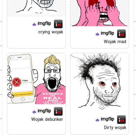
imgflip
crying wojak
imgflip
Wojak mad
imgflip
imgflip
Wojak debunker
Dirty wojak