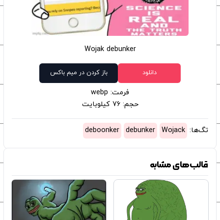
Wojak debunker
دانلود
باز کردن در میم باکس
فرمت: webp
حجم: 76 کیلوبایت
تگ‌ها:
Wojack
debunker
deboonker
قالب‌های مشابه