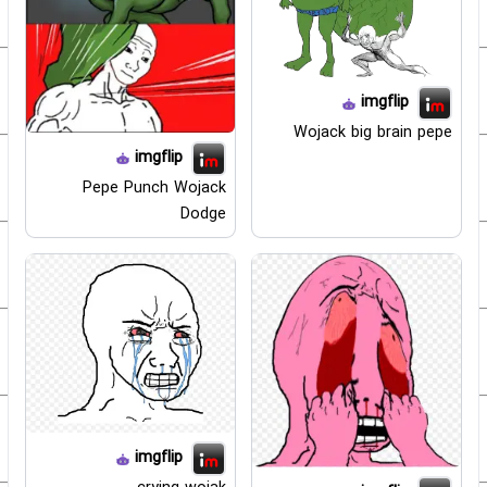
imgflip
Wojack big brain pepe
imgflip
Pepe Punch Wojack
Dodge
imgflip