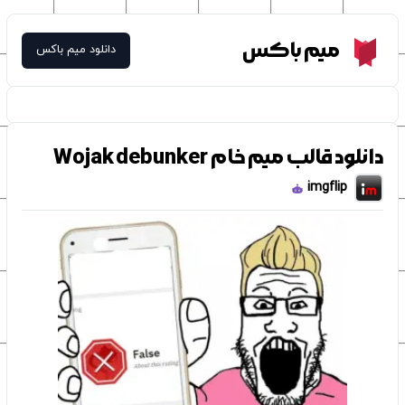
Meme Box
میم باکس
دانلود میم باکس
دانلود قالب میم خام Wojak debunker
imgflip