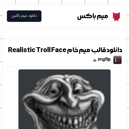
Meme Box
میم باکس
دانلود میم باکس
دانلود قالب میم خام Realistic Troll Face
imgflip