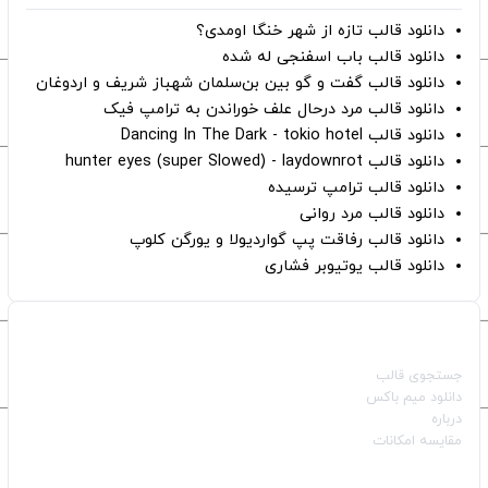
دانلود قالب تازه از شهر خنگا اومدی؟
دانلود قالب باب اسفنجی له شده
دانلود قالب گفت و گو بین بن‌سلمان شهباز شریف و اردوغان
دانلود قالب مرد درحال علف خوراندن به ترامپ فیک
دانلود قالب Dancing In The Dark - tokio hotel
دانلود قالب hunter eyes (super Slowed) - laydownrot
دانلود قالب ترامپ ترسیده
دانلود قالب مرد روانی
دانلود قالب رفاقت پپ گواردیولا و یورگن کلوپ
دانلود قالب یوتیوبر فشاری
صفحات اصلی
جستجوی قالب
دانلود میم باکس
درباره
مقایسه امکانات
دسته بندی قالب‌ها