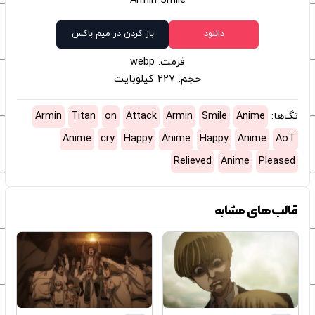
Armin Smile
دانلود
باز کردن در میم باکس
فرمت: webp
حجم: 227 کیلوبایت
تگ‌ها:
Anime
Smile
Armin
Attack
on
Titan
Armin
Anime
cry
Happy
Anime
Happy
Anime
AoT
Relieved
Anime
Pleased
قالب‌های مشابه