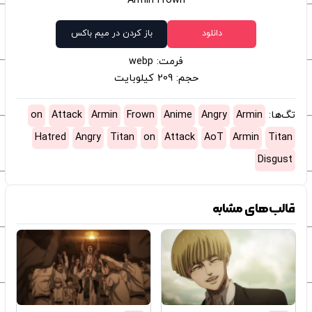
Armin Frown
دانلود
باز کردن در میم باکس
فرمت: webp
حجم: 209 کیلوبایت
تگ‌ها:
Armin
Angry
Anime
Frown
Armin
Attack
on
Hatred
Angry
Titan
on
Attack
AoT
Armin
Titan
Disgust
قالب‌های مشابه