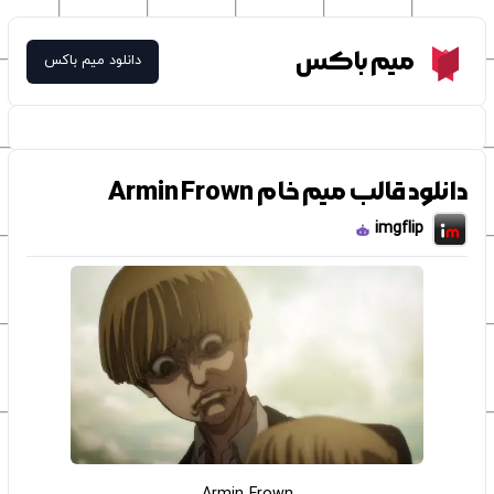
Meme Box
میم باکس
دانلود میم باکس
دانلود قالب میم خام Armin Frown
imgflip