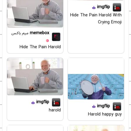
imgflip
Hide The Pain Harold With
Crying Emoji
memebox
میم باکس
Hide The Pain Harold
imgflip
imgflip
harold
Harold happy guy