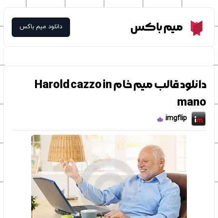
Meme Box
میم باکس
دانلود میم باکس
دانلود قالب میم خام Harold cazzo in
mano
imgflip