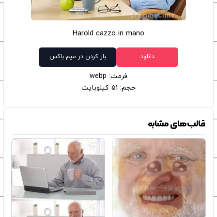
Harold cazzo in mano
دانلود
باز کردن در میم باکس
فرمت: webp
حجم: 51 کیلوبایت
قالب‌های مشابه