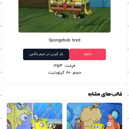
Spongebob tired
دانلود
باز کردن در میم باکس
فرمت: mp4
حجم: 80 کیلوبایت
قالب‌های مشابه