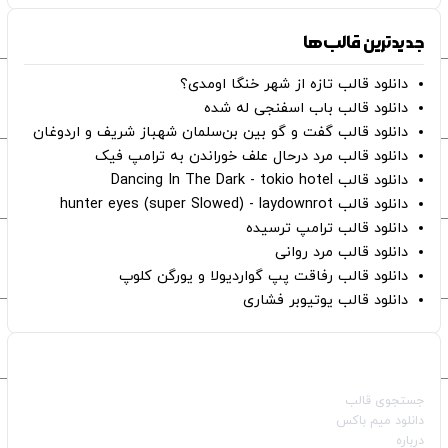
جدیدترین قالب‌ها
دانلود قالب تازه از شهر خنگا اومدی؟
دانلود قالب باب اسفنجی له شده
دانلود قالب گفت و گو بین بن‌سلمان شهباز شریف و اردوغان
دانلود قالب مرد درحال علف خوراندن به ترامپ فیک
دانلود قالب Dancing In The Dark - tokio hotel
دانلود قالب hunter eyes (super Slowed) - laydownrot
دانلود قالب ترامپ ترسیده
دانلود قالب مرد روانی
دانلود قالب رفاقت پپ گواردیولا و یورگن کلوپ
دانلود قالب یوتیوبر فشاری
صفحات اصلی
جستجوی قالب
دانلود میم باکس
درباره