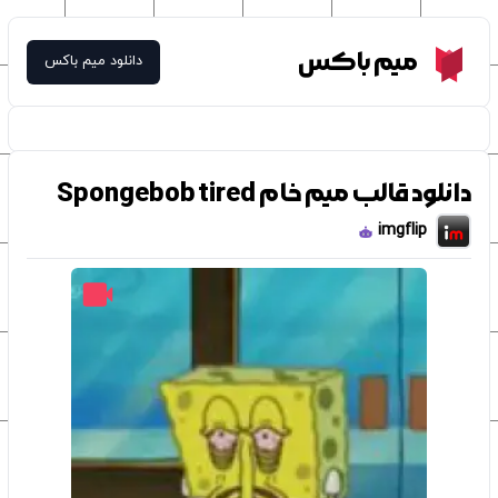
Meme Box
میم باکس
دانلود میم باکس
دانلود قالب میم خام Spongebob tired
imgflip