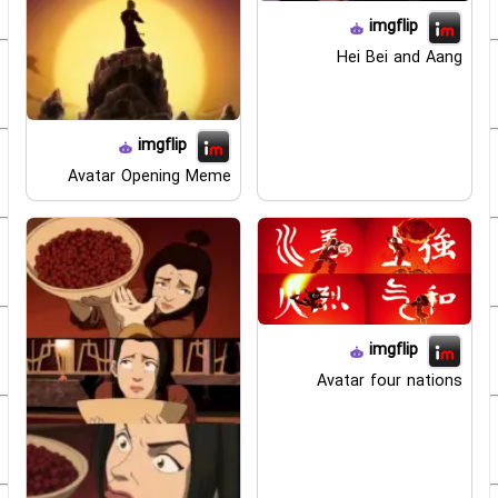
imgflip
Hei Bei and Aang
imgflip
Avatar Opening Meme
imgflip
Avatar four nations