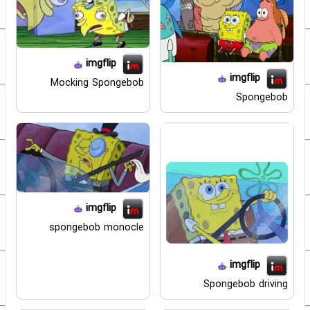
imgflip
imgflip
Mocking Spongebob
Spongebob
imgflip
spongebob monocle
imgflip
Spongebob driving