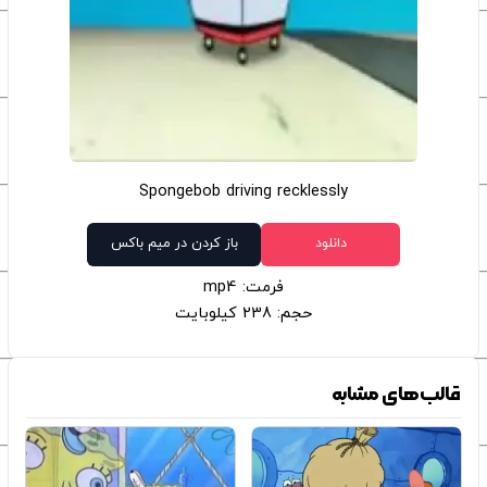
Spongebob driving recklessly
دانلود
باز کردن در میم باکس
فرمت: mp4
حجم: 238 کیلوبایت
قالب‌های مشابه