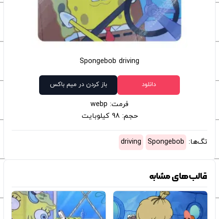
Spongebob driving
دانلود
باز کردن در میم باکس
فرمت: webp
حجم: 98 کیلوبایت
تگ‌ها:
Spongebob
driving
قالب‌های مشابه