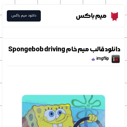
Meme Box
میم باکس
دانلود میم باکس
دانلود قالب میم خام Spongebob driving
imgflip