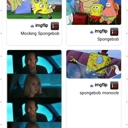
imgflip
imgflip
Mocking Spongebob
Spongebob
imgflip
spongebob monocle