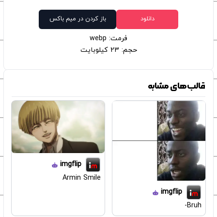
دانلود
باز کردن در میم باکس
فرمت: webp
حجم: 23 کیلوبایت
قالب‌های مشابه
imgflip
Armin Smile
imgflip
Bruh-