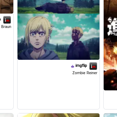
p
 Braun
imgflip
Zombie Reiner