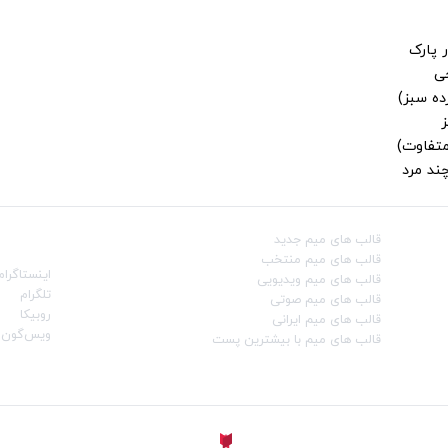
 پارک
جی
ز
متفاوت)
ند مرد
قالب‌ های میم جدید
شبکه‌ه
قالب‌ های میم منتخب
اینستاگرام
قالب‌ های میم ویدیویی
تلگرام
قالب‌ های میم صوتی
روبیکا
قالب‌ های میم ایرانی
ویس‌گون
قالب‌ های میم با بیشترین پست
ساخته شده با
توسط
Aligator