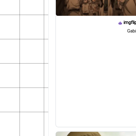
imgfli
Gabi