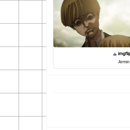
imgfli
Armin