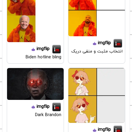
imgflip
imgflip
انتخاب مثبت و منفی دریک
Biden hotline bling
imgflip
Dark Brandon
imgflip