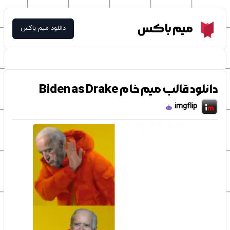
Meme Box
میم باکس
دانلود میم باکس
دانلود قالب میم خام Biden as Drake
imgflip