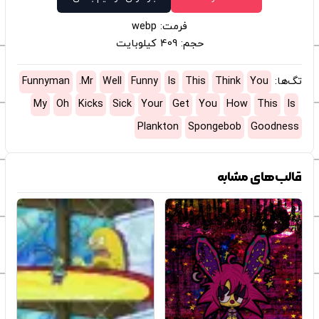
فرمت: webp
حجم: 409 کیلوبایت
تگ‌ها:
You
Think
This
Is
Funny
Well
Mr.
Funnyman
My
Oh
Kicks
Sick
Your
Get
You
How
This
Is
Plankton
Spongebob
Goodness
قالب‌های مشابه