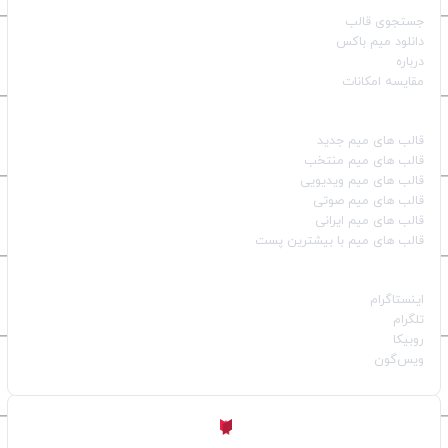
جستجوی قالب
دانلود میم باکس
درباره
مقایسه امکانات
دسته بندی قالب‌ها
قالب‌ های میم جدید
قالب‌ های میم منتخب
قالب‌ های میم ویدیویی
قالب‌ های میم صوتی
قالب‌ های میم ایرانی
قالب‌ های میم با بیشترین پست
شبکه‌های اجتماعی
اینستاگرام
تلگرام
روبیکا
ویس‌گون
ساخته شده با
توسط
Aligator