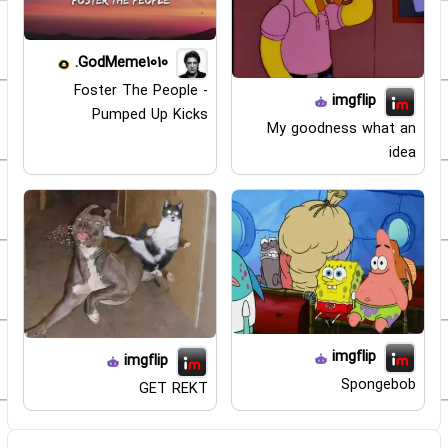
GodMeme1010.
Foster The People -
imgflip
Pumped Up Kicks
My goodness what an
idea
imgflip
imgflip
Spongebob
GET REKT