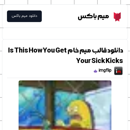
Meme Box
میم باکس
دانلود میم باکس
دانلود قالب میم خام Is This How You Get
Your Sick Kicks
imgflip