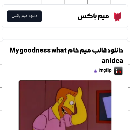
Meme Box
میم باکس
دانلود میم باکس
دانلود قالب میم خام My goodness what
an idea
imgflip