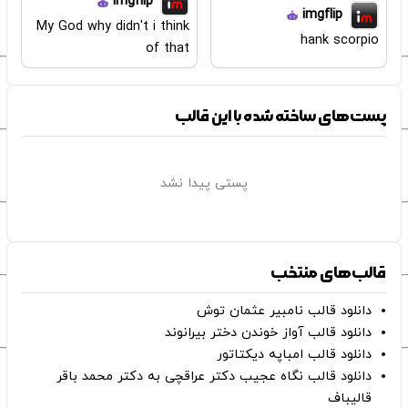
imgflip
imgflip
My God why didn't i think
hank scorpio
of that
پست‌های ساخته شده با این قالب
پستی پیدا نشد
قالب‌های منتخب
دانلود قالب نامبیر عثمان ‌توش
دانلود قالب آواز خوندن دختر بیرانوند
دانلود قالب امباپه دیکتاتور
دانلود قالب نگاه عجیب دکتر عراقچی به دکتر محمد باقر
قالیباف