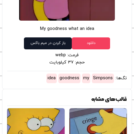
My goodness what an idea
دانلود
باز کردن در میم باکس
فرمت: webp
حجم: 37 کیلوبایت
تگ‌ها:
Simpsons
my
goodness
idea
قالب‌های مشابه