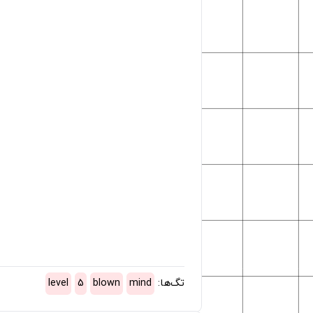
تگ‌ها:
mind
blown
5
level