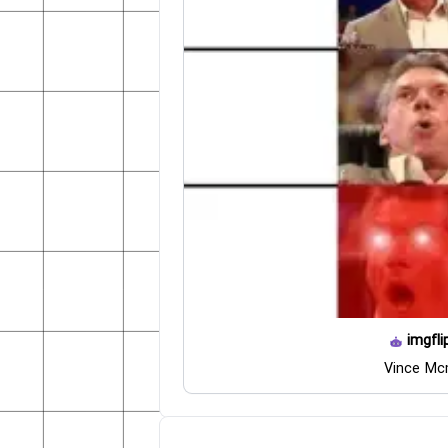
imgfli
Vince M