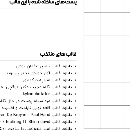
پست‌های ساخته شده با این قالب
قالب‌های منتخب
دانلود قالب نامبیر عثمان ‌توش
دانلود قالب آواز خوندن دختر بیرانوند
دانلود قالب امباپه دیکتاتور
دانلود قالب نگاه عجیب دکتر عراقچی به 
دانلود قالب kylian dictator
دانلود قالب مرد سیاه پوست در حال نگاه به دوربین - on
دانلود قالب قلعه نویی ناراحت و افسرده 
دانلود قالب Oh Kevin De Bruyne - Paul Hand
دانلود قالب Gut Genug - kitschrieg ft. Shirin david
دانلود قالب امیر قلعه‌نویی با ساعت رو