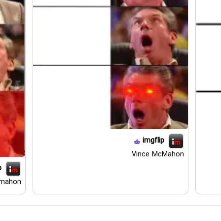
imgflip
Vince McMahon
p
cmahon