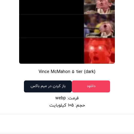
Vince McMahon 5 tier (dark)
دانلود
باز کردن در میم باکس
فرمت: webp
حجم: 105 کیلوبایت