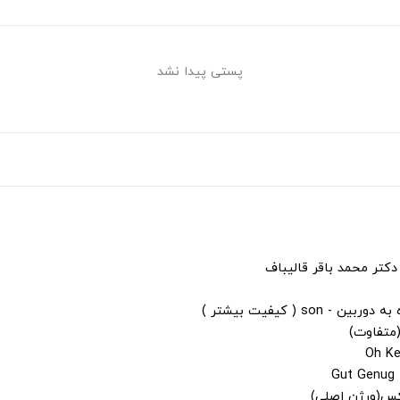
پستی پیدا نشد
دکتر محمد باقر قالیباف
s ( کیفیت بیشتر )
(متفاوت)
لکس(ورژن اصلی)