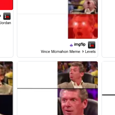
p
Jordan
imgflip
Vince Mcmahon Meme: 6 Levels