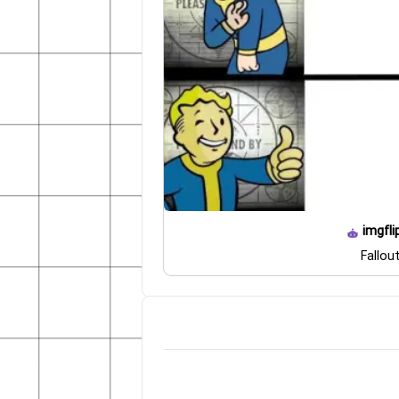
imgfli
Fallou