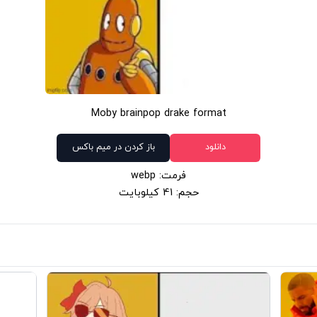
Moby brainpop drake format
دانلود
باز کردن در میم باکس
فرمت: webp
حجم: 41 کیلوبایت