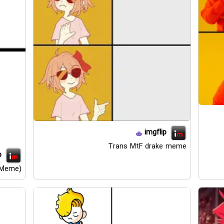
imgflip
Trans MtF drake meme
p
 Meme)