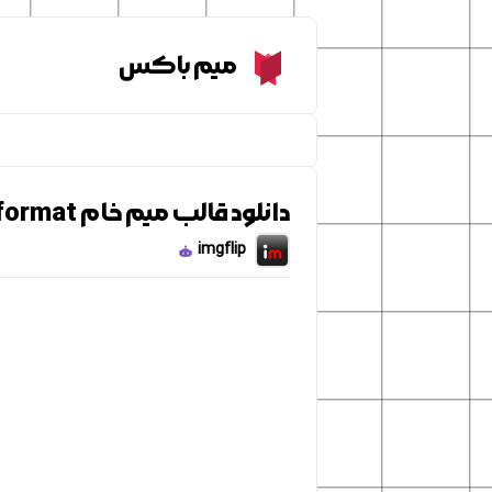
Meme Box
میم باکس
دانلود قالب میم خام Moby brainpop drake format
imgflip