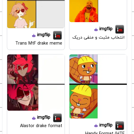
imgflip
imgflip
انتخاب مثبت و منفی دریک
Trans MtF drake meme
imgflip
imgflip
Alastor drake format
Handy Format (HTF