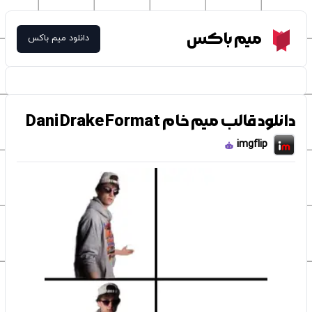
Meme Box
میم باکس
دانلود میم باکس
دانلود قالب میم خام Dani Drake Format
imgflip