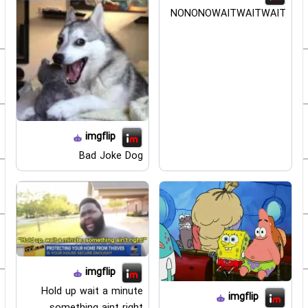
NONONOWAITWAITWAIT
imgflip
Bad Joke Dog
imgflip
Hold up wait a minute
imgflip