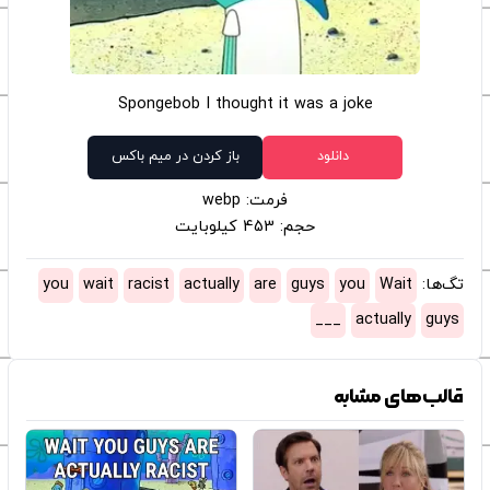
Spongebob I thought it was a joke
دانلود
باز کردن در میم باکس
فرمت: webp
حجم: 453 کیلوبایت
تگ‌ها:
Wait
you
guys
are
actually
racist
wait
you
___
actually
guys
قالب‌های مشابه