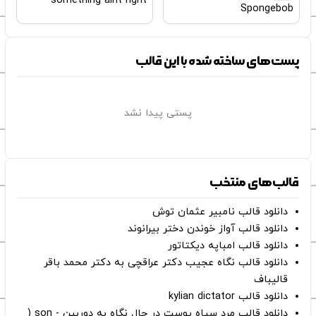
something aint right
Spongebob
پست‌های ساخته شده با این قالب
پستی پیدا نشد
قالب‌های منتخب
دانلود قالب نامبیر عثمان ‌توش
دانلود قالب آواز خوندن دختر بیرانوند
دانلود قالب امباپه دیکتاتور
دانلود قالب نگاه عجیب دکتر عراقچی به دکتر محمد باقر
قالیباف
دانلود قالب kylian dictator
دانلود قالب مرد سیاه پوست در حال نگاه به دوربین - son (