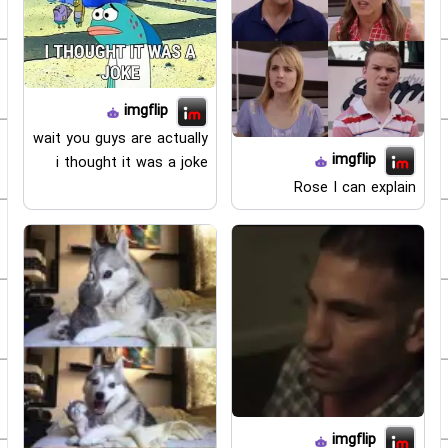
imgflip
wait you guys are actually
imgflip
i thought it was a joke
Rose I can explain
imgflip