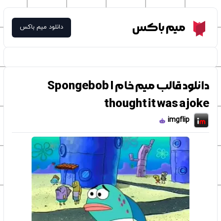
Meme Box
میم باکس
دانلود میم باکس
دانلود قالب میم خام Spongebob I
thought it was a joke
imgflip