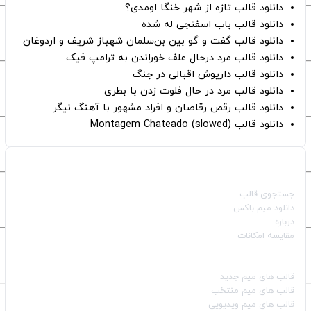
دانلود قالب تازه از شهر خنگا اومدی؟
دانلود قالب باب اسفنجی له شده
دانلود قالب گفت و گو بین بن‌سلمان شهباز شریف و اردوغان
دانلود قالب مرد درحال علف خوراندن به ترامپ فیک
دانلود قالب داریوش اقبالی در جنگ
دانلود قالب مرد در حال فلوت زدن با بطری
دانلود قالب رقص رقاصان و افراد مشهور با آهنگ نیگر
دانلود قالب Montagem Chateado (slowed)
صفحات اصلی
جستجوی قالب
دانلود میم باکس
درباره
مقایسه امکانات
دسته بندی قالب‌ها
قالب‌ های میم جدید
قالب‌ های میم منتخب
قالب‌ های میم ویدیویی