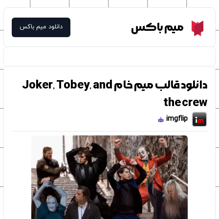
Meme Box
میم باکس
دانلود میم باکس
دانلود قالب میم خام Joker, Tobey, and
the crew
imgflip