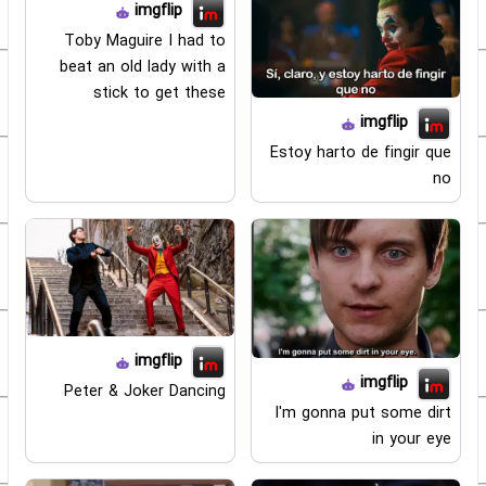
imgflip
Toby Maguire I had to
beat an old lady with a
stick to get these
imgflip
Estoy harto de fingir que
no
imgflip
imgflip
Peter & Joker Dancing
I'm gonna put some dirt
in your eye