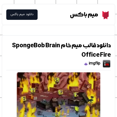
Meme Box
میم باکس
دانلود میم باکس
دانلود قالب میم خام SpongeBob Brain
Office Fire
imgflip