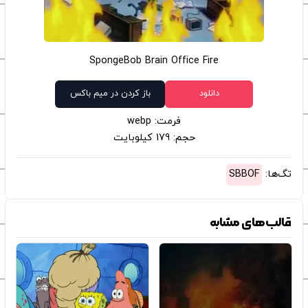
SpongeBob Brain Office Fire
دانلود
باز کردن در میم باکس
فرمت: webp
حجم: 179 کیلوبایت
تگ‌ها:
SBBOF
قالب‌های مشابه