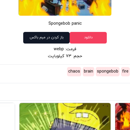
Spongebob panic
دانلود
باز کردن در میم باکس
فرمت: webp
حجم: 73 کیلوبایت
chaos
brain
spongebob
fire