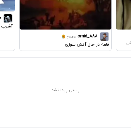
y
آشوب د
omid_888
ادمین
مش
قلعه در حال آتش سوزی
پستی پیدا نشد