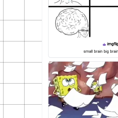
imgfli
small brain big brai