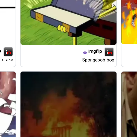
p
imgflip
n drake
Spongebob box