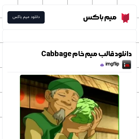
Meme Box
میم باکس
دانلود میم باکس
دانلود قالب میم خام Cabbage
imgflip