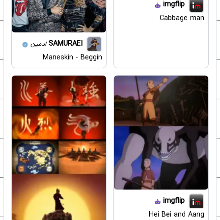
imgflip
Cabbage man
SAMURAEI
ادمین
Maneskin - Beggin
imgflip
Hei Bei and Aang