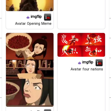
imgflip
Avatar Opening Meme
imgflip
Avatar four nations