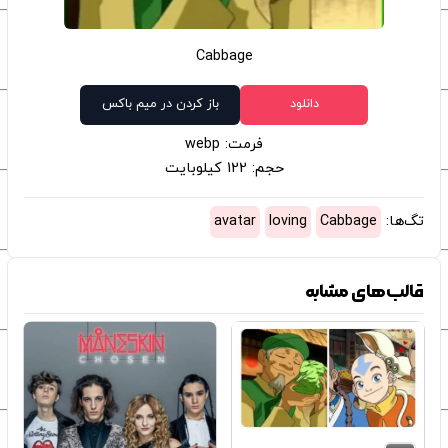
Cabbage
دانلود
باز کردن در میم باکس
فرمت: webp
حجم: 122 کیلوبایت
تگ‌ها:
Cabbage
loving
avatar
قالب‌های مشابه