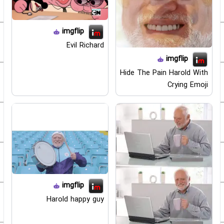
imgflip
Evil Richard
imgflip
Hide The Pain Harold With
Crying Emoji
imgflip
Harold happy guy