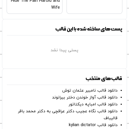
Hide The Pain Harold and
Wife
پست‌های ساخته شده با این قالب
پستی پیدا نشد
قالب‌های منتخب
دانلود قالب نامبیر عثمان ‌توش
دانلود قالب آواز خوندن دختر بیرانوند
دانلود قالب امباپه دیکتاتور
دانلود قالب نگاه عجیب دکتر عراقچی به دکتر محمد باقر
قالیباف
دانلود قالب kylian dictator