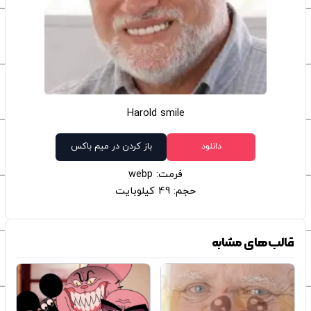
Harold smile
دانلود
باز کردن در میم باکس
فرمت: webp
حجم: 49 کیلوبایت
قالب‌های مشابه