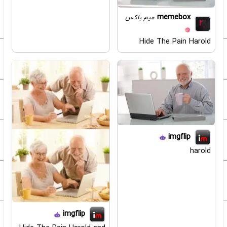
memebox
میم باکس
Hide The Pain Harold
imgflip
harold
imgflip