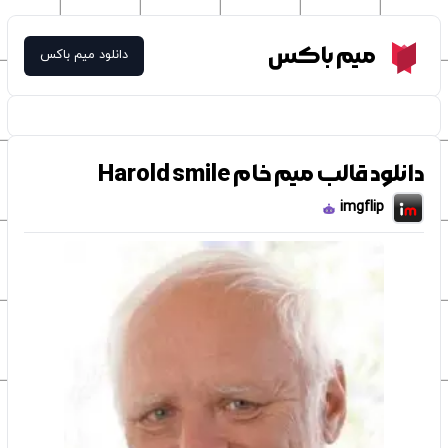
Meme Box
میم باکس
دانلود میم باکس
دانلود قالب میم خام Harold smile
imgflip