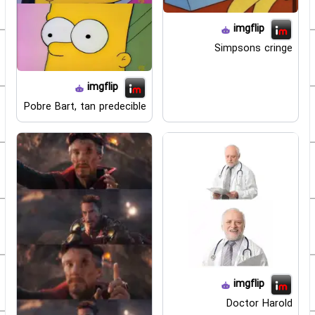
imgflip
Simpsons cringe
imgflip
Pobre Bart, tan predecible
imgflip
Doctor Harold