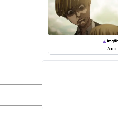
imgfli
Armin