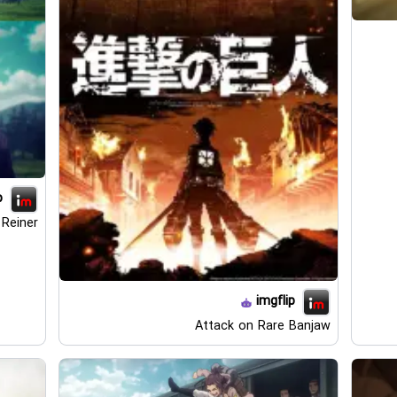
p
Reiner
imgflip
Attack on Rare Banjaw