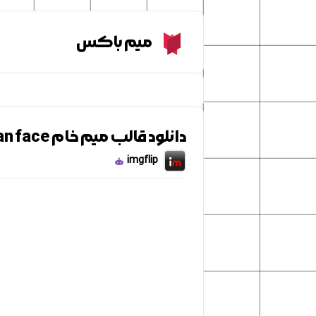
Meme Box
میم باکس
دانلود قالب میم خام Titan face
imgflip