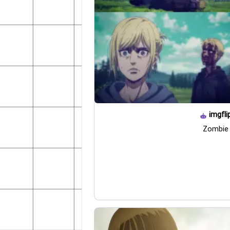
imgfli
Zombie 