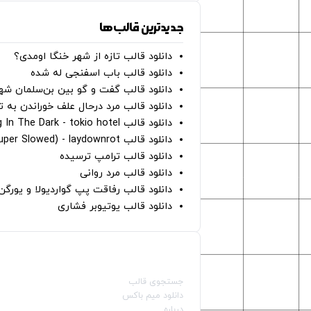
جدیدترین قالب‌ها
دانلود قالب تازه از شهر خنگا اومدی؟
دانلود قالب باب اسفنجی له شده
دانلود قالب گفت و گو بین بن‌سلمان شه
دانلود قالب مرد درحال علف خوراندن به 
دانلود قالب Dancing In The Dark - tokio hotel
دانلود قالب hunter eyes (super Slowed) - laydownrot
دانلود قالب ترامپ ترسیده
دانلود قالب مرد روانی
دانلود قالب رفاقت پپ گواردیولا و یورگ
دانلود قالب یوتیوبر فشاری
صفحات اصلی
جستجوی قالب
دانلود میم باکس
درباره