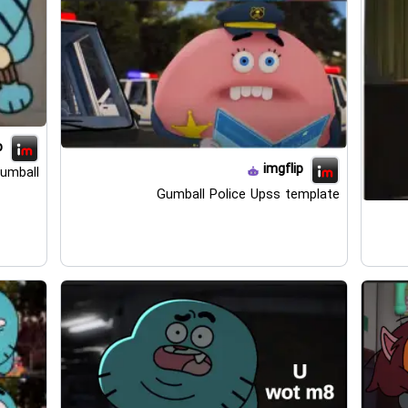
p
imgflip
umball
Gumball Police Upss template