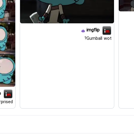
imgflip
Gumball wot?
p
rprised