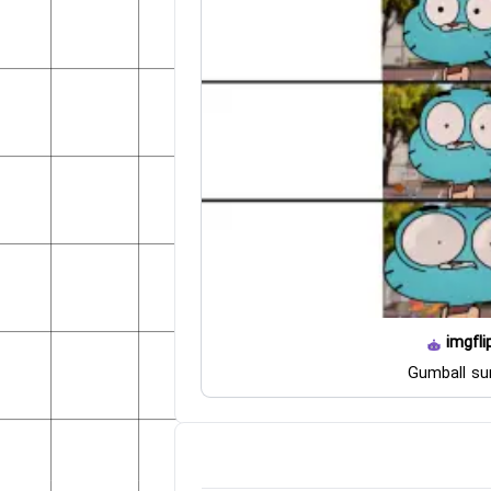
imgfli
Gumball su