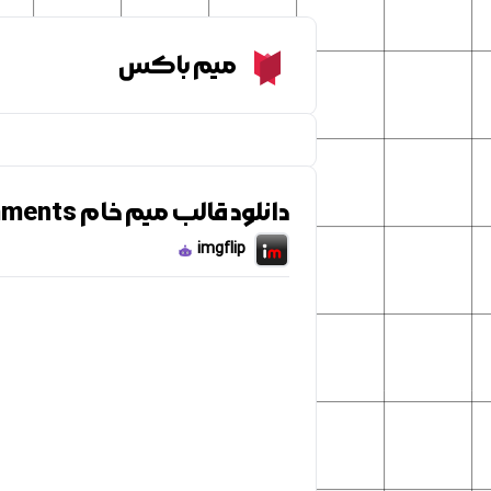
Meme Box
میم باکس
دانلود قالب میم خام Gumball Here For The Comments!
imgflip