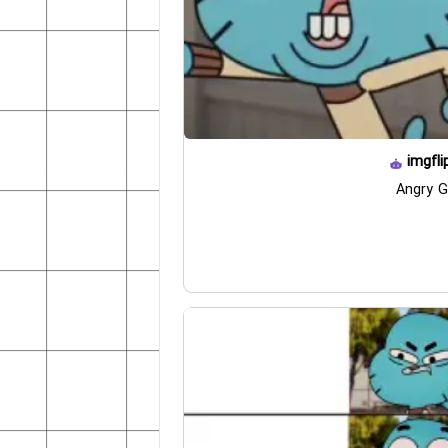
imgfli
Angry G