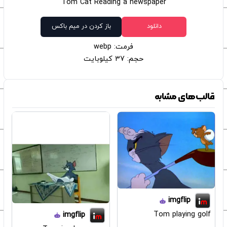
Tom Cat Reading a newspaper
دانلود
باز کردن در میم باکس
فرمت: webp
حجم: 37 کیلوبایت
قالب‌های مشابه
imgflip
Tom playing golf
imgflip