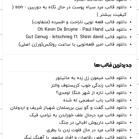
دانلود قالب مرد سیاه پوست در حال نگاه به دوربین - son (
کیفیت بیشتر )
دانلود قالب قلعه نویی ناراحت و افسرده (متفاوت)
دانلود قالب Oh Kevin De Bruyne - Paul Hand
دانلود قالب Gut Genug - kitschrieg ft. Shirin david
دانلود قالب امیر قلعه‌نویی با ساعت رولکس(ورژن اصلی)
جدیدترین قالب‌ها
دانلود قالب میمون زل زده به مانیتور
دانلود قالب زندگی خوب کریستوف والتز
دانلود قالب تازه از شهر خنگا اومدی؟
دانلود قالب باب اسفنجی له شده
دانلود قالب گفت و گو بین بن‌سلمان شهباز شریف و اردوغان
دانلود قالب مرد درحال علف خوراندن به ترامپ فیک
دانلود قالب داریوش اقبالی در جنگ
دانلود قالب مرد در حال فلوت زدن با بطری
دانلود قالب رقص رقاصان و افراد مشهور با آهنگ نیگر