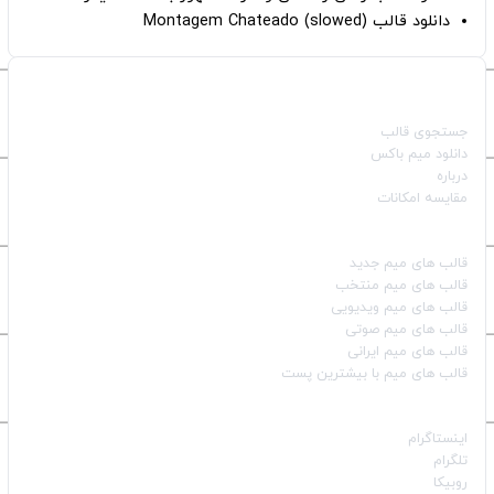
دانلود قالب Montagem Chateado (slowed)
صفحات اصلی
جستجوی قالب
دانلود میم باکس
درباره
مقایسه امکانات
دسته بندی قالب‌ها
قالب‌ های میم جدید
قالب‌ های میم منتخب
قالب‌ های میم ویدیویی
قالب‌ های میم صوتی
قالب‌ های میم ایرانی
قالب‌ های میم با بیشترین پست
شبکه‌های اجتماعی
اینستاگرام
تلگرام
روبیکا