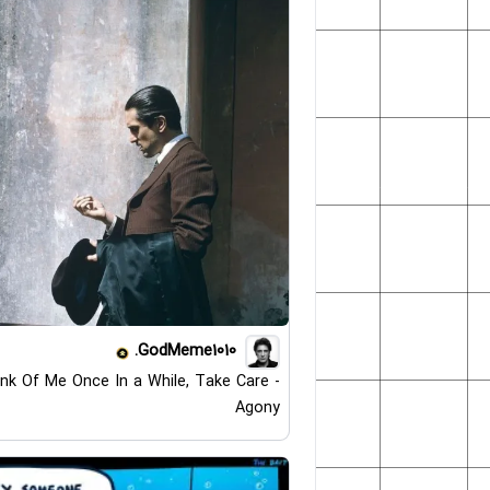
GodMeme1010.
nk Of Me Once In a While, Take Care -
Agony