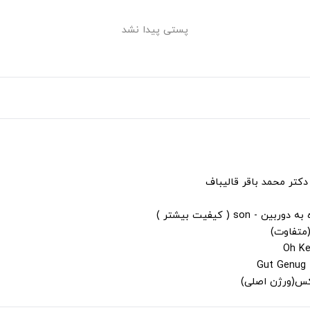
پستی پیدا نشد
دکتر محمد باقر قالیباف
s ( کیفیت بیشتر )
(متفاوت)
لکس(ورژن اصلی)