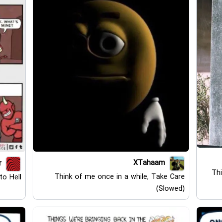
XTahaam
r
Thi
Think of me once in a while, Take Care
o Hell
(Slowed)