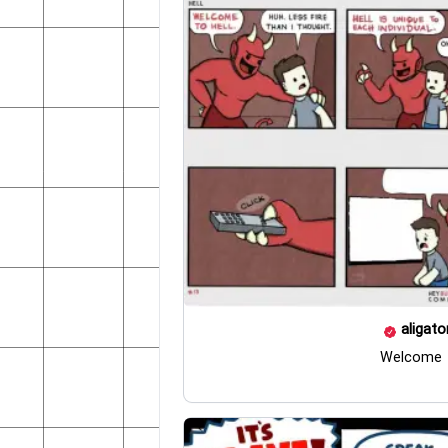
aligato
Welcome t