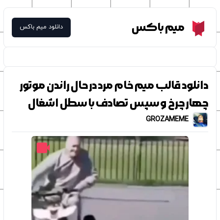
Meme Box
میم باکس
دانلود میم باکس
دانلود قالب میم خام مرد در حال راندن موتور
چهار چرخ و سپس تصادف با سطل اشغال
GROZAMEME