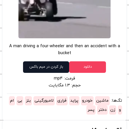
A man driving a four-wheeler and then an accident with a
bucket
دانلود
باز کردن در میم باکس
فرمت: mp4
حجم: 1.3 مگابایت
تگ‌ها:
ماشین
خودرو
پراید
فراری
لامبورگینی
بنز
بی
ام
و
زن
دختر
پسر