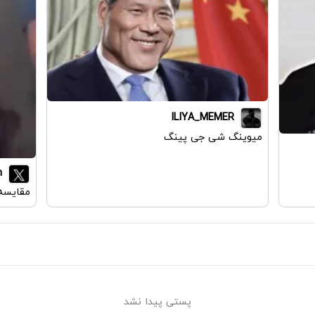
ILIYA_MEMER
میوینگ شی جی پینگ
n
مقایسه 
پستی پیدا نشد