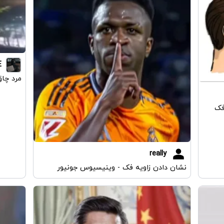
E
مرد چاق
فک
really
نشان دادن زاویه فک - وینیسیوس جونیور