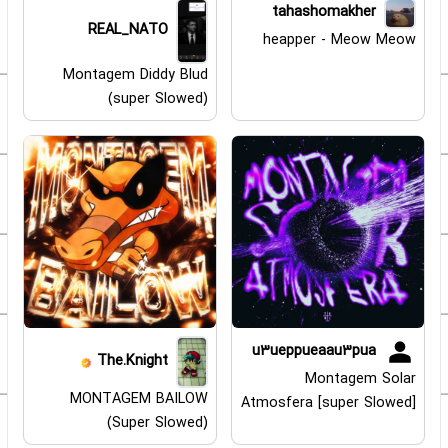
tahashomakher
REAL_NATO
heapper - Meow Meow
Montagem Diddy Blud
(super Slowed)
u3ueppueaau3pua
The.Knight
Montagem Solar
MONTAGEM BAILOW
Atmosfera [super Slowed]
(Super Slowed)