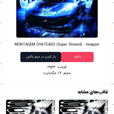
MONTAGEM CHATEADO (Super Slowed) - heapper
دانلود
باز کردن در میم باکس
فرمت: mp3
حجم: 1.7 مگابایت
قالب‌های مشابه