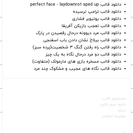
دانلود قالب perfect face - laydownrot sped up
دانلود قالب ترامپ ترسیده
دانلود قالب یوتیوبر فشاری
دانلود قالب تعجب بازیکن آفریقا
دانلود قالب مرد دیوونه درحال رقصیدن در پارک
دانلود قالب بیلاخ نشان دادن باب اسفنجی
دانلود قالب راه رفتن گنگ ۳ شخصیت(پرده سبز)
دانلود قالب دو مرد درحال نگاه به یک چیز
دانلود قالب مسخره بازی های مارمولک (متفاوت)
دانلود قالب نگاه های عجیب و مشکوک چند مرد
صفحات اصلی
جستجوی قالب
دانلود میم باکس
درباره
مقایسه امکانات
دسته بندی قالب‌ها