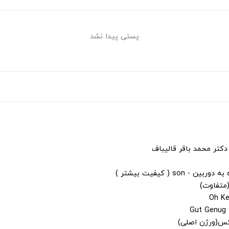
پستی پیدا نشد
دکتر محمد باقر قالیباف
s ( کیفیت بیشتر )
(متفاوت)
لکس(ورژن اصلی)