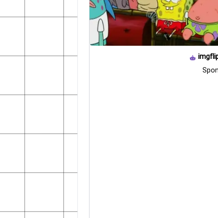
imgfli
Spo