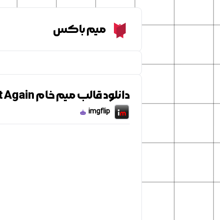
Meme Box
میم باکس
دانلود قالب میم خام Spongebob Want To See Me Do It Again
imgflip