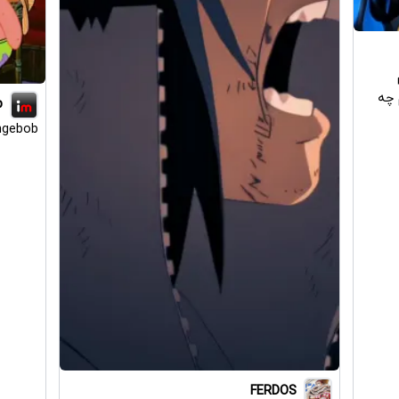
 چه
p
ngebob
FERDOS