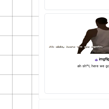
imgfli
ah sh*t, here we g