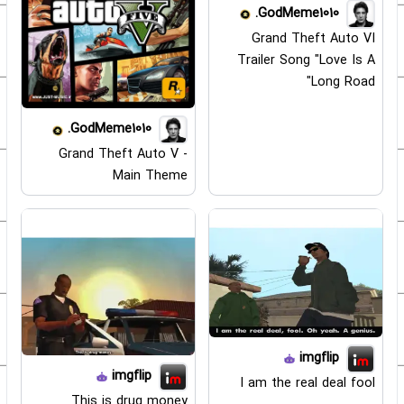
GodMeme1010.
Grand Theft Auto VI
Trailer Song "Love Is A
Long Road"
GodMeme1010.
Grand Theft Auto V -
Main Theme
imgflip
imgflip
I am the real deal fool
This is drug money