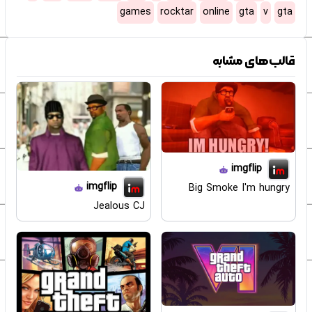
games
rocktar
online
gta
v
gta
قالب‌های مشابه
imgflip
imgflip
Big Smoke I'm hungry
Jealous CJ