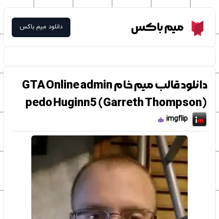
Meme Box
میم باکس
دانلود میم باکس
دانلود قالب میم خام GTA Online admin
pedo Huginn5 (Garreth Thompson)
imgflip