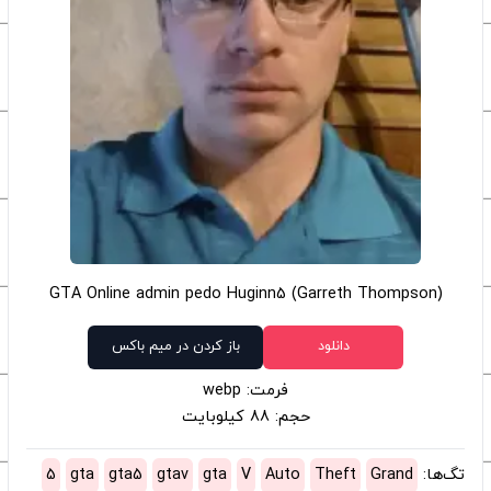
GTA Online admin pedo Huginn5 (Garreth Thompson)
دانلود
باز کردن در میم باکس
فرمت: webp
حجم: 88 کیلوبایت
تگ‌ها:
Grand
Theft
Auto
V
gta
gtav
gta5
gta
5