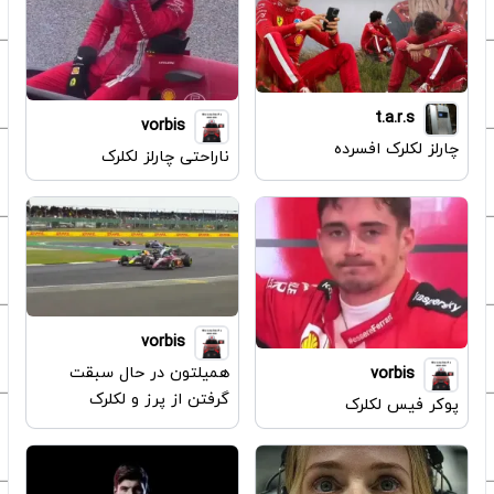
t.a.r.s
vorbis
چارلز لکلرک افسرده
ناراحتی چارلز لکلرک
vorbis
همیلتون در حال سبقت
vorbis
گرفتن از پرز و لکلرک
پوکر فیس لکلرک