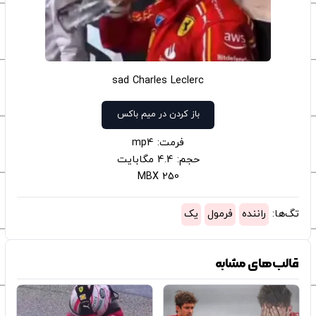
sad Charles Leclerc
باز کردن در میم باکس
فرمت: mp4
حجم: 4.4 مگابایت
250 MBX
تگ‌ها:
راننده
فرمول
یک
قالب‌های مشابه