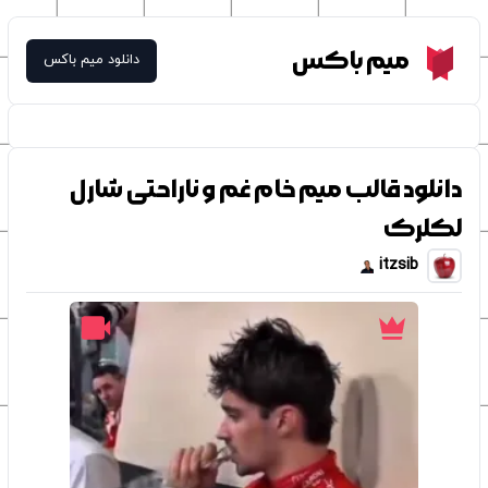
Meme Box
میم باکس
دانلود میم باکس
دانلود قالب میم خام غم و ناراحتی شارل
لکلرک
itzsib